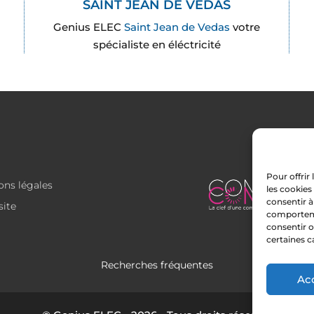
SAINT JEAN DE VEDAS
Genius ELEC
Saint Jean de Vedas
votre
spécialiste en éléctricité
Pour offrir
ons légales
les cookies
consentir à
site
comportemen
consentir o
certaines c
Recherches fréquentes
Ac
tisan électricien à Saint-Jean-de-Vedas
Artisan électricie