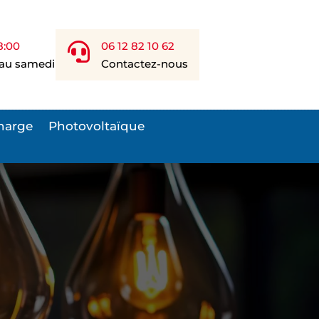
8:00
06 12 82 10 62

 au samedi
Contactez-nous
harge
Photovoltaïque