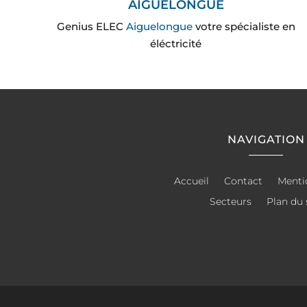
AIGUELONGUE
Genius ELEC
Aiguelongue
votre spécialiste en
éléctricité
NAVIGATION
Accueil
Contact
Menti
Secteurs
Plan du 
Artisan électricien à Aiguelongue
Ar