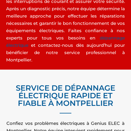
les interruptions de courant et assurer votre sécurité.
Après un diagnostic précis, notre équipe détermine la
meilleure approche pour effectuer les réparations
nécessaires et garantir le bon fonctionnement de vos
équipements électriques. Faites confiance à nos
experts pour tous vos besoins en
dépannage
électrique
et contactez-nous dès aujourd’hui pour
bénéficier de notre service professionnel à
Montpellier.
SERVICE DE DÉPANNAGE
ÉLECTRIQUE RAPIDE ET
FIABLE À MONTPELLIER
Confiez vos problèmes électriques à Genius ELEC à
Montpellier. Notre équipe intervient rapidement pour