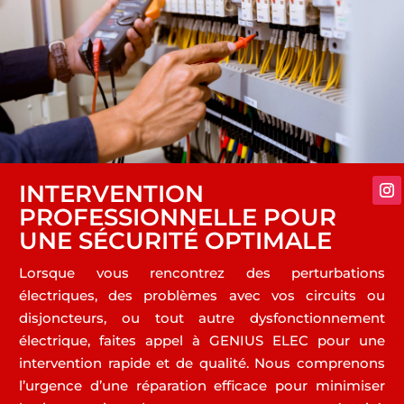
INTERVENTION
PROFESSIONNELLE POUR
UNE SÉCURITÉ OPTIMALE
Lorsque vous rencontrez des perturbations
électriques, des problèmes avec vos circuits ou
disjoncteurs, ou tout autre dysfonctionnement
électrique, faites appel à GENIUS ELEC pour une
intervention rapide et de qualité. Nous comprenons
l’urgence d’une réparation efficace pour minimiser