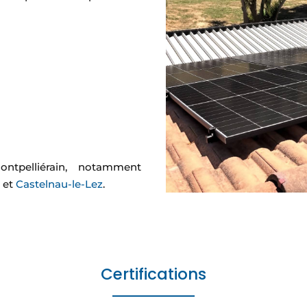
ntpelliérain, notamment
u
et
Castelnau-le-Lez
.
Certifications