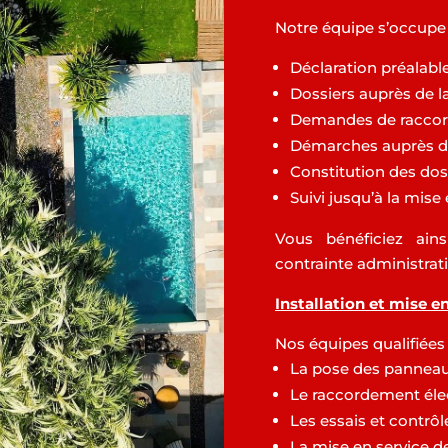
Notre équipe s’occupe
Déclaration préalable
Dossiers auprès de l
Demandes de racco
Démarches auprès d’
Constitution des dos
Suivi jusqu’à la mise
Vous bénéficiez ai
contrainte administrati
Installation et mise e
Nos équipes qualifiées 
La pose des panneau
Le raccordement éle
Les essais et contrôl
La mise en service de