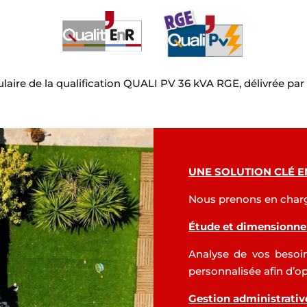
tulaire de la qualification QUALI PV 36 kVA RGE, délivrée par
UNE SOLUTION CLÉ E
Nous prenons en charge
Étude et dimensionn
Analyse de vos besoin
personnalisée afin d’op
Gestion administrati