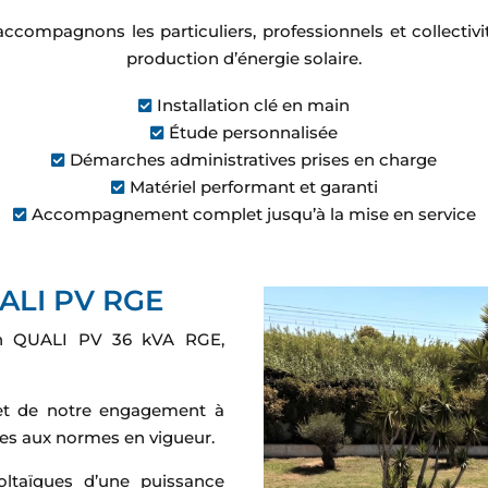
s accompagnons les particuliers, professionnels et collect
production d’énergie solaire.
Installation clé en main

Étude personnalisée

Démarches administratives prises en charge

Matériel performant et garanti

Accompagnement complet jusqu’à la mise en service

ALI PV RGE
tion QUALI PV 36 kVA RGE,
e et de notre engagement à
mes aux normes en vigueur.
oltaïques d’une puissance