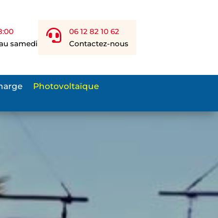
8:00
06 12 82 10 62

 au samedi
Contactez-nous
harge
Photovoltaïque